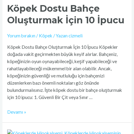
Bahçe
Köpek Dostu Bahçe
Oluşturmak
Oluşturmak İçin 10 İpucu
İçin
10
İpucu
Yorum bırakın
/
Köpek
/ Yazan
cizmeli
Köpek Dostu Bahçe Oluşturmak İçin 10 İpucu Köpekler
doğada vakit geçirmekten büyük keyif alırlar. Bahçeniz,
köpeğinizin oyun oynayabileceği, keşif yapabileceği ve
rahatlayabileceği mükemmel bir alan olabilir. Ancak,
köpeğinizin güvenliği ve mutluluğu için bahçenizi
düzenlerken bazı önemli noktaları göz önünde
bulundurmalısınız. İşte köpek dostu bir bahçe oluşturmak
için 10 ipucu: 1. Güvenli Bir Çit veya Sınır …
Devamı »
Köpeklerde