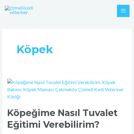
İçeriğe
MAI
atla
ME
Köpek
Köpeğime
Nasıl
Tuvalet
Eğitimi
Köpeğime Nasıl Tuvalet
Verebilirim?
Eğitimi Verebilirim?