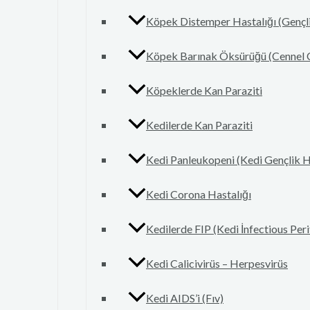
Köpek Distemper Hastalığı (Gençli
Köpek Barınak Öksürüğü (Cennel 
Köpeklerde Kan Paraziti
Kedilerde Kan Paraziti
Kedi Panleukopeni (Kedi Gençlik H
Kedi Corona Hastalığı
Kedilerde FIP (Kedi İnfectious Peri
Kedi Calicivirüs – Herpesvirüs
Kedi AIDS’i (Fıv)