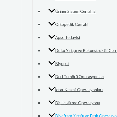
Üriner Sistem Cerrahisi
Ortopedik Cerrahi
Apse Tedavisi
Doku Yırtığı ve Rekonstruktif Cerr
Biyopsi
Deri Tümörü Operasyonları
İdrar Kesesi Operasyonları
Dişileştirme Operasyonu
Diyafram Yırtığı ve Fıtık Operasyo