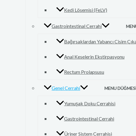
Kedi Lösemisi (FeLV)
Gastrointestinal Cerrahi
MEN
Bağırsaklardan Yabancı Cisim Çı
Anal Keselerin Ekstirpasyonu
Rectum Prolapsusu
Genel Cerrahi
MENU DÜĞMES
Yumuşak Doku Cerrahisi
Gastrointestinal Cerrahi
Üriner Sistem Cerrahisi