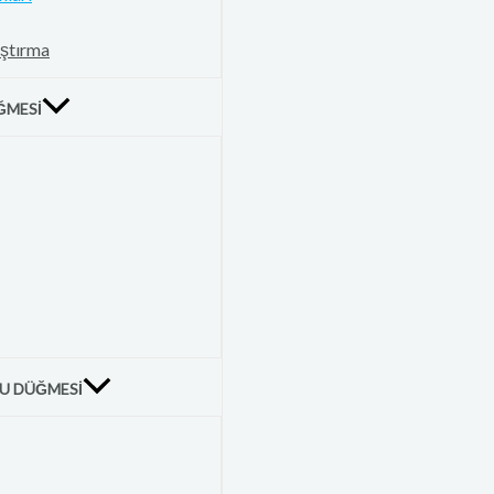
aştırma
ĞMESI
U DÜĞMESI