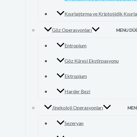
Kısırlaştırma ve Kriptoşidik Kısırl
Göz Operasyonları
MENU DÜ
Entropium
Göz Küresi Ekstirpasyonu
Ektropium
Harder Bezi
Jinekoloji Operasyonları
MEN
Sezeryan