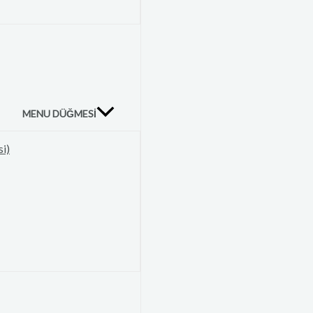
MENU DÜĞMESI
si)