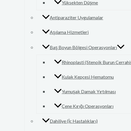
Yüksekten Düşme
Antiparaziter Uygulamalar
Aşılama Hizmetleri
Baş Boyun Bölgesi Operasyonları
Rhinoplasti (Stenoik Burun Cerrahi
Kulak Kepçesi Hematomu
Yumuşak Damak Yırtılması
Çene Kırığı Operasyonları
Dahiliye (İç Hastalıkları)