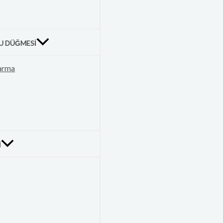
U DÜĞMESI
karma
I