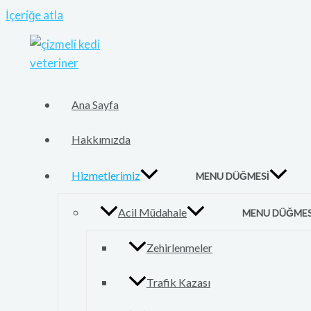
İçeriğe atla
Ana Sayfa
Hakkımızda
Hizmetlerimiz
MENU DÜĞMESI
Acil Müdahale
MENU DÜĞMES
Zehirlenmeler
Trafik Kazası