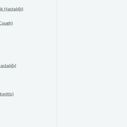
k Hastalığı)
Cough)
astalığı)
tonitis)