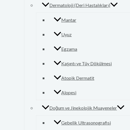
Dermatoloji (Deri Hastalıkları)
Mantar
Uyuz
Egzama
Kaşıntı ve Tüy Dökülmesi
Atopik Dermatit
Alopesi
Doğum ve Jinekolojik Muayeneler
Gebelik Ultrasonografisi