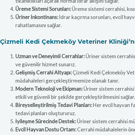
tıkanıklıkları açarak normal idrar akışını sağlar.
Üreme Sistemi Sorunları:
Üreme sistemi cerrahisi, kısı
Üriner İnkontinans:
İdrar kaçırma sorunları, evcil hayv
rahatlamasını sağlar.
Çizmeli Kedi Çekmeköy Veteriner Kliniği’
Uzman ve Deneyimli Cerrahlar:
Üriner sistem cerrahis
ve güvenilir hizmet sunarız.
Gelişmiş Cerrahi Altyapı:
Çizmeli Kedi Çekmeköy Veterin
müdahaleleri gerçekleştirmemize olanak tanır.
Modern Teknoloji ve Ekipman:
Üriner sistem cerrahisi
etkili ve güvenli bir şekilde gerçekleştirilmesini sağlar
Bireyselleştirilmiş Tedavi Planları:
Her evcil hayvan fa
tedavi planları oluştururuz.
İyileşme Sürecinde Destek:
Üriner sistem cerrahisi müd
Evcil Hayvan Dostu Ortam:
Cerrahi müdahalelerin önce