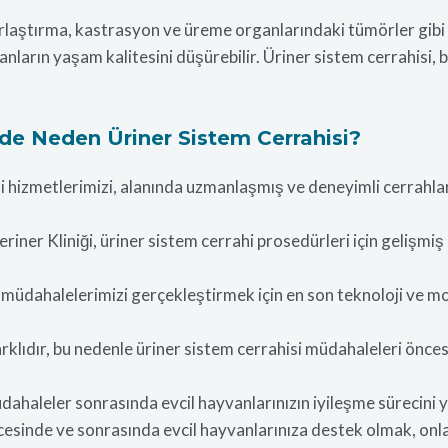
rlaştırma, kastrasyon ve üreme organlarındaki tümörler gibi s
anların yaşam kalitesini düşürebilir. Üriner sistem cerrahisi, 
nde Neden Üriner Sistem Cerrahisi?
i hizmetlerimizi, alanında uzmanlaşmış ve deneyimli cerrahla
er Kliniği, üriner sistem cerrahi prosedürleri için gelişmiş b
 müdahalelerimizi gerçekleştirmek için en son teknoloji ve mo
.
rklıdır, bu nedenle üriner sistem cerrahisi müdahaleleri önces
ahaleler sonrasında evcil hayvanlarınızın iyileşme sürecini y
sinde ve sonrasında evcil hayvanlarınıza destek olmak, onları