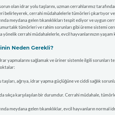
orun olan idrar yolu taşlarını, uzman cerrahlarımız tarafından 
belirleyerek, cerrahi müdahalelerle tümörleri çıkartıyor ve
rında meydana gelen tıkanıklıkları tespit ediyor ve uygun c
umurtalık tümörleri ve rahim sorunları gibi üreme sistemi cer
 yönelik cerrahi müdahalelerle, evcil hayvanlarınızın yaşam k
sinin Neden Gerekli?
 idrar yapmalarını sağlamak ve üriner sistemle ilgili sorunları 
oktalar:
taşları, ağrıya, idrar yapma güçlüğüne ve ciddi sağlık sorunlar
a sıkça karşılaşılan bir durumdur. Cerrahi müdahale, tümörleri
ında meydana gelen tıkanıklıklar, evcil hayvanların normal idr