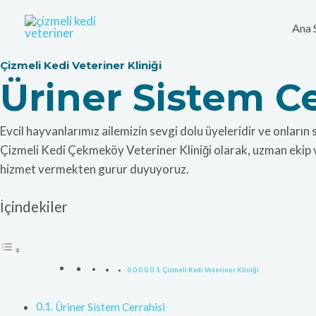
İçeriğe
atla
Ana 
Çizmeli Kedi Veteriner Kliniği
Üriner Sistem Ce
Evcil hayvanlarımız ailemizin sevgi dolu üyeleridir ve onların 
Çizmeli Kedi Çekmeköy Veteriner Kliniği olarak, uzman ekip ve
hizmet vermekten gurur duyuyoruz.
İçindekiler
Çizmeli Kedi Veteriner Kliniği
Üriner Sistem Cerrahisi