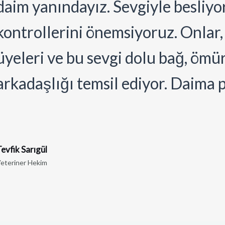
daim yanındayız. Sevgiyle besliyor
kontrollerini önemsiyoruz. Onlar, 
üyeleri ve bu sevgi dolu bağ, ömü
arkadaşlığı temsil ediyor. Daima 
evfik Sarıgül
eteriner Hekim