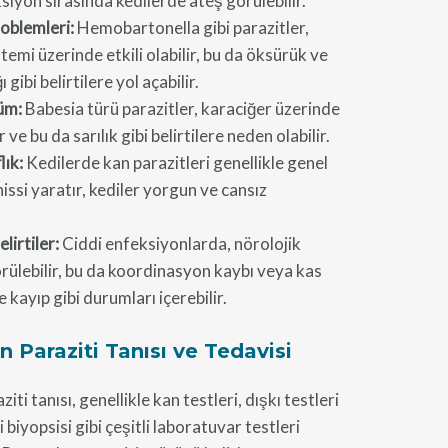
iyon sırasında kedilerde ateş görülebilir.
oblemleri:
Hemobartonella gibi parazitler,
temi üzerinde etkili olabilir, bu da öksürük ve
 gibi belirtilere yol açabilir.
üm:
Babesia türü parazitler, karaciğer üzerinde
ir ve bu da sarılık gibi belirtilere neden olabilir.
lık:
Kedilerde kan parazitleri genellikle genel
 hissi yaratır, kediler yorgun ve cansız
lirtiler:
Ciddi enfeksiyonlarda, nörolojik
görülebilir, bu da koordinasyon kaybı veya kas
 kayıp gibi durumları içerebilir.
 Paraziti Tanısı ve Tedavisi
ti tanısı, genellikle kan testleri, dışkı testleri
i biyopsisi gibi çeşitli laboratuvar testleri