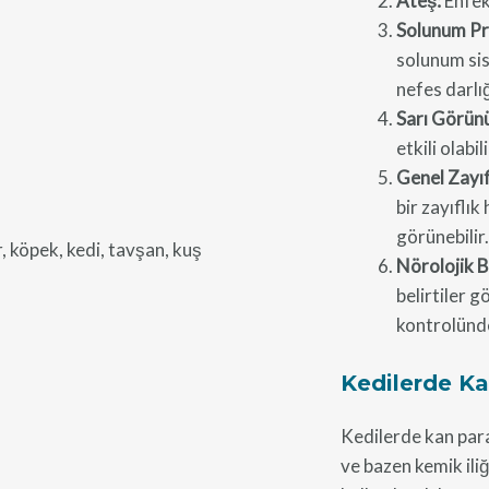
Ateş:
Enfeks
Solunum Pr
solunum sis
nefes darlığı
Sarı Görün
etkili olabil
Genel Zayıf
bir zayıflık
görünebilir.
Nörolojik Be
belirtiler 
kontrolünde
Kedilerde Kan
Kedilerde kan parazi
ve bazen kemik iliğ