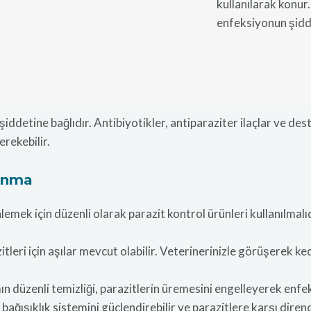
kullanılarak konur.
enfeksiyonun şidd
detine bağlıdır. Antibiyotikler, antiparaziter ilaçlar ve destek
rekebilir.
runma
lemek için düzenli olarak parazit kontrol ürünleri kullanılmal
tleri için aşılar mevcut olabilir. Veterinerinizle görüşerek ke
 düzenli temizliği, parazitlerin üremesini engelleyerek enfeksi
n bağışıklık sistemini güçlendirebilir ve parazitlere karşı direnci