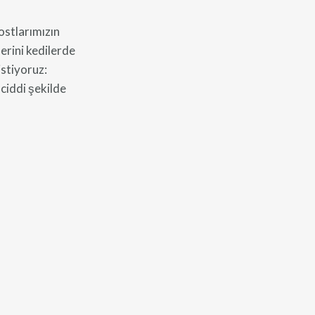
ostlarımızın
lerini kedilerde
istiyoruz:
 ciddi şekilde