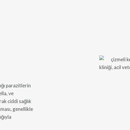
ığı parazitlerin
lla, ve
ak ciddi sağlık
şması, genellikle
ığıyla