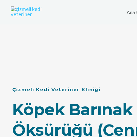
İçeriğe
atla
Ana 
Çizmeli Kedi Veteriner Kliniği
Köpek Barınak
Öksürüğü (Cen