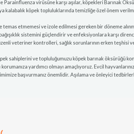
e Parainfluenza virüsüne karşı aşılar, köpekleri Barınak Öks
 kalabalık köpek topluluklarında temizliğe özel önem verilme
e temas etmemesi ve izole edilmesi gereken bir döneme alınm
bağışıklık sistemini güçlendirir ve enfeksiyonlara karşı direncin
enli veteriner kontrolleri, sağlık sorunlarının erken teşhisi v
pek sahiplerini ve topluluğumuzu köpek barınak öksürüğü kon
ı korumanıza yardımcı olmayı amaçlıyoruz. Evcil hayvanlarınızın
mimize başvurmanız önemlidir. Aşılama ve önleyici tedbirlerle