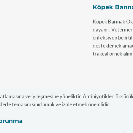
Köpek Barına
Köpek Barınak Öksü
dayanır. Veteriner
enfeksiyon belirti
desteklemek amacı
trakeal örnek alımı 
lamasına ve iyileşmesine yöneliktir. Antibiyotikler, öksürük k
eklerle temasını sınırlamak ve izole etmek önemlidir.
Korunma