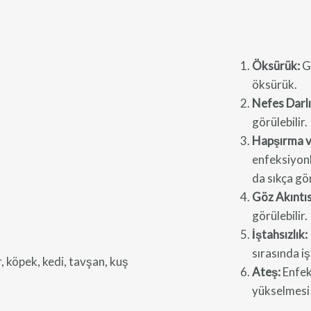
Öksürük:
Ge
öksürük.
Nefes Darlı
görülebilir.
Hapşırma ve
enfeksiyonl
da sıkça gör
Göz Akıntıs
görülebilir.
İştahsızlık:
sırasında iş
Ateş:
Enfek
yükselmesi 