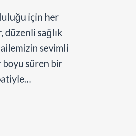
luluğu için her
, düzenli sağlık
ailemizin sevimli
r boyu süren bir
patiyle…