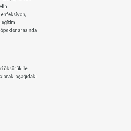
ella
u enfeksiyon,
, eğitim
köpekler arasında
i öksürük ile
 olarak, aşağıdaki