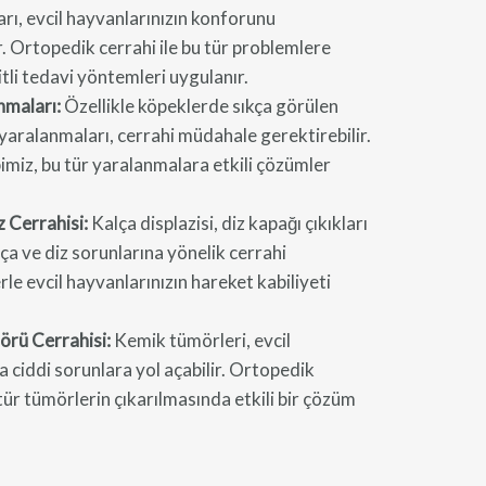
arı, evcil hayvanlarınızın konforunu
ir. Ortopedik cerrahi ile bu tür problemlere
itli tedavi yöntemleri uygulanır.
nmaları:
Özellikle köpeklerde sıkça görülen
yaralanmaları, cerrahi müdahale gerektirebilir.
miz, bu tür yaralanmalara etkili çözümler
z Cerrahisi:
Kalça displazisi, diz kapağı çıkıkları
lça ve diz sorunlarına yönelik cerrahi
le evcil hayvanlarınızın hareket kabiliyeti
rü Cerrahisi:
Kemik tümörleri, evcil
 ciddi sorunlara yol açabilir. Ortopedik
 tür tümörlerin çıkarılmasında etkili bir çözüm