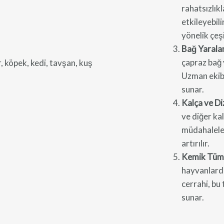
rahatsızlıkl
etkileyebil
yönelik çeş
Bağ Yarala
çapraz bağ 
Uzman ekibi
sunar.
Kalça ve Di
ve diğer ka
müdahaleler
artırılır.
Kemik Tümö
hayvanlarda
cerrahi, bu
sunar.