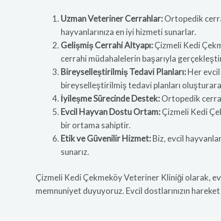
Uzman Veteriner Cerrahlar:
Ortopedik cerrah
hayvanlarınıza en iyi hizmeti sunarlar.
Gelişmiş Cerrahi Altyapı:
Çizmeli Kedi Çekme
cerrahi müdahalelerin başarıyla gerçekleştir
Bireyselleştirilmiş Tedavi Planları:
Her evcil
bireyselleştirilmiş tedavi planları oluştura
İyileşme Sürecinde Destek:
Ortopedik cerrahi
Evcil Hayvan Dostu Ortam:
Çizmeli Kedi Çek
bir ortama sahiptir.
Etik ve Güvenilir Hizmet:
Biz, evcil hayvanla
sunarız.
Çizmeli Kedi Çekmeköy Veteriner Kliniği olarak, evc
memnuniyet duyuyoruz. Evcil dostlarınızın hareket 