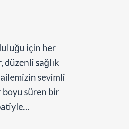
luluğu için her
, düzenli sağlık
ailemizin sevimli
r boyu süren bir
patiyle…