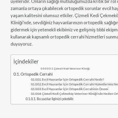
üyeleridir. Onların sağlığı mutluluğumuzda kritik bir ro
zamanla ortaya çıkabilecek ortopedik sorunlar evcil ha
yaşam kalitesini olumsuz etkiler. Çizmeli Kedi Çekmek
Kliniği’nde, sevdiğiniz hayvanlarınızın ortopedik sağlığ
gidermek için yetenekli ekibimiz ve gelişmiş tıbbi ekipm
kullanarak kapsamlı ortopedik cerrahi hizmetleri sunm
duyuyoruz.
İçindekiler
Çizmeli Kedi Veteriner Kliniği
Ortopedik Cerrahi
Evcil Hayvanlar İçin Ortopedik Cerrahi Nedir?
Evcil Hayvanlar İçin Ortopedik Cerrahi Hizmetlerimiz Nel
Evcil Hayvanlar İçin Ortopedik Cerrahinin Önemi
Çizmeli Kedi Çekmeköy Veteriner Kliniği’nde Neden Or
Bu yazılar ilginizi çekebilir.