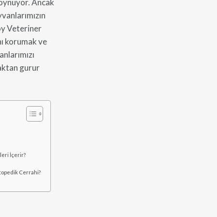
l oynuyor. Ancak
yvanlarımızın
öy Veteriner
ını korumak ve
anlarımızı
aktan gurur
eri İçerir?
topedik Cerrahi?