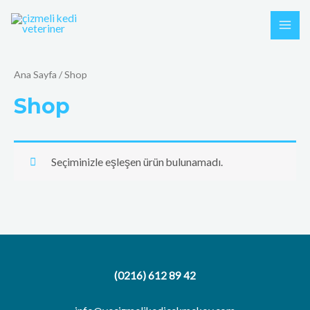
İçeriğe
MAI
atla
ME
Ana Sayfa
/ Shop
Shop
Seçiminizle eşleşen ürün bulunamadı.
(0216) 612 89 42